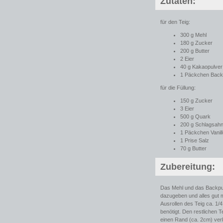
Zutaten:
für den Teig:
300 g Mehl
180 g Zucker
200 g Butter
2 Eier
40 g Kakaopulver
1 Päckchen Back
für die Füllung:
150 g Zucker
3 Eier
500 g Quark
200 g Schlagsah
1 Päckchen Vanil
1 Prise Salz
70 g Butter
Zubereitung:
Das Mehl und das Backpul
dazugeben und alles gut 
Ausrollen des Teig ca. 1/4
benötigt. Den restlichen T
einen Rand (ca. 2cm) verk