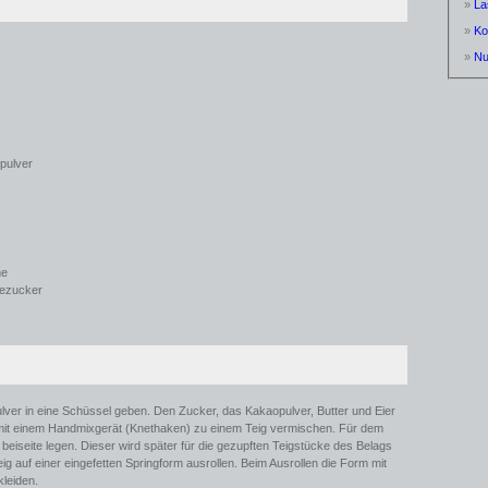
»
La
»
Ko
»
N
pulver
ne
lezucker
ver in eine Schüssel geben. Den Zucker, das Kakaopulver, Butter und Eier
mit einem Handmixgerät (Knethaken) zu einem Teig vermischen. Für dem
 beiseite legen. Dieser wird später für die gezupften Teigstücke des Belags
eig auf einer eingefetten Springform ausrollen. Beim Ausrollen die Form mit
leiden.