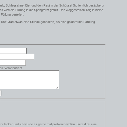
uark, Schlagsahne, Eier und den Rest in der Schüssel (hoffentlich gesäubert)
s wird die Füllung in die Springform gefüllt. Den weggestellten Teig in kleine
Füllung verteilen.
r 180 Grad etwas eine Stunde gebacken, bis eine goldbraune Färbung
ie veröffentlicht
e
hr lecker und ich würde es gerne mal probieren wollen. Bietest du eine