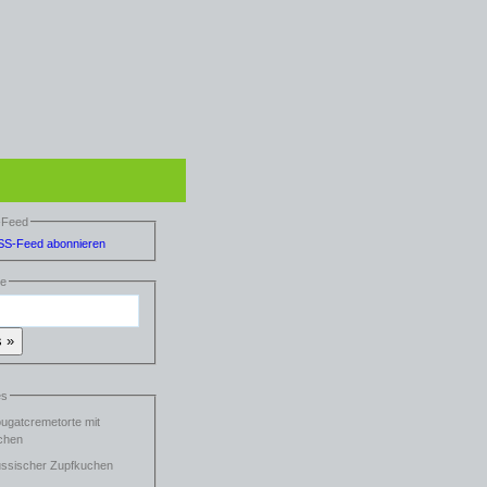
-Feed
he
es
ugatcremetorte mit
chen
ssischer Zupfkuchen