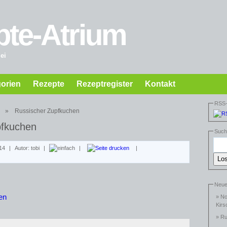
pte-Atrium
ei
orien
Rezepte
Rezeptregister
Kontakt
RSS
»
Russischer Zupfkuchen
pfkuchen
Suc
014
|
Autor: tobi
|
|
|
Neu
en
»
No
Kirs
»
Ru