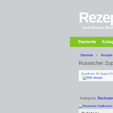
Reze
Koch-Rezepte-Allerl
Startseite
Kateg
Startseite
»
Rezepte
Russischer Zu
Erstellt am: 28. August 2
Kategorie:
Backwar