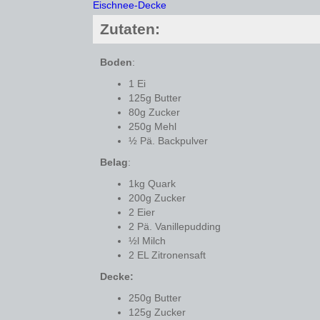
Zutaten:
Boden
:
1 Ei
125g Butter
80g Zucker
250g Mehl
½ Pä. Backpulver
Belag
:
1kg Quark
200g Zucker
2 Eier
2 Pä. Vanillepudding
½l Milch
2 EL Zitronensaft
Decke:
250g Butter
125g Zucker