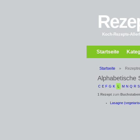
Reze
Koch-Rezepte-Allerl
Startseite
Kateg
Startseite
»
Rezeptre
Alphabetische 
C
E
F
G
K
L
M
N
Q
R
S
1 Rezept
zum
Buchstaben
Lasagne (vegetaris