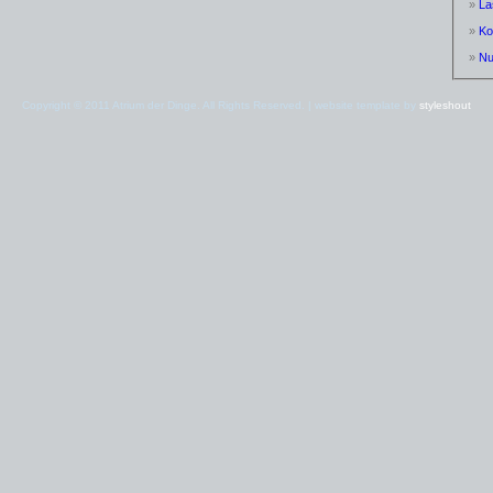
»
La
»
Ko
»
N
Copyright © 2011 Atrium der Dinge. All Rights Reserved. | website template by
styleshout