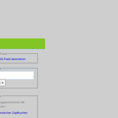
-Feed
he
es
ugatcremetorte mit
chen
ssischer Zupfkuchen