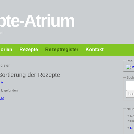
pte-Atrium
ei
orien
Rezepte
Rezeptregister
Kontakt
RSS
gister
Sortierung der Rezepte
Suc
V
 L
gefunden:
ch)
Neu
»
No
Kirs
»
Ru